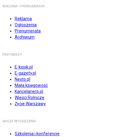
REKLAMA I PRENUMERATA
Reklama
Ogłoszenia
Prenumerata
Archiwum
PARTNERZY
E-kiosk.pl
E-gazety.pl
Nexto.pl
Mała księgowość
Kancelarierp.pl
Wieści Rolnicze
Życie Warszawy
NASZE WYDARZENIA
Szkolenia i konferencje