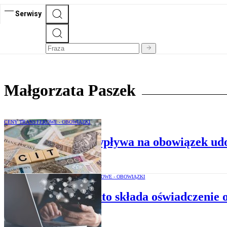
Serwisy
Małgorzata Paszek
CENY TRANSFEROWE - OBOWIĄZKI
Czy każda strata wpływa na obowiązek ud
CENY TRANSFEROWE - OBOWIĄZKI
TPR – kto składa oświadczenie 