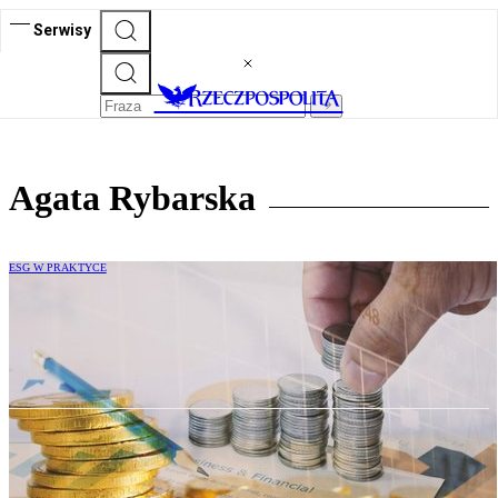
Serwisy
Agata Rybarska
ESG W PRAKTYCE
Programy mentoringowe jako
strategiczny element ESG