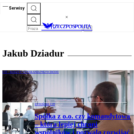
Serwisy
Jakub Dziadur
CIT - KOSZTY UZYSKANIA PRZYCHODU
Ulga B+R a IP Box – jak rozliczać
tworzenie i komercjalizację innowacji
ESTOŃSKI CIT
Spółka z o.o. czy komandytowa
– która lepiej chroni
wspólników i pozwala rozwijać