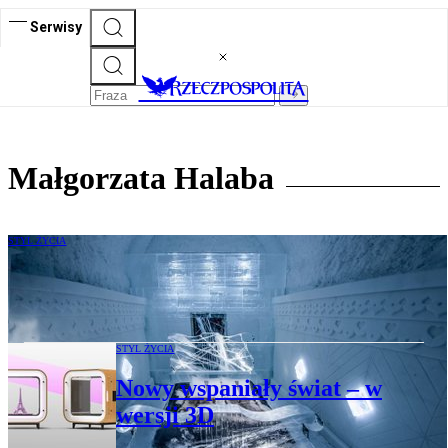
Serwisy
Małgorzata Halaba
STYL ŻYCIA
Polski projektant urządził wnętrza
arktycznego hotelu z lodu
STYL ŻYCIA
Nowy wspaniały świat – w
wersji 3D