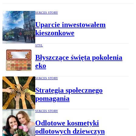
SUKCES STORY
Uparcie inwestowałem
kieszonkowe
STYL
Błyszczące święta pokolenia
eko
SUKCES STORY
Strategia społecznego
pomagania
SUKCES STORY
Odlotowe kosmetyki
odlotowych dziewczyn