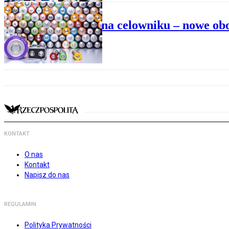
BIZNES
Baterie na celowniku – nowe ob
KONTAKT
O nas
Kontakt
Napisz do nas
REGULAMIN
Polityka Prywatności