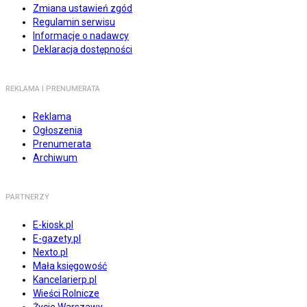
Zmiana ustawień zgód
Regulamin serwisu
Informacje o nadawcy
Deklaracja dostępności
REKLAMA I PRENUMERATA
Reklama
Ogłoszenia
Prenumerata
Archiwum
PARTNERZY
E-kiosk.pl
E-gazety.pl
Nexto.pl
Mała księgowość
Kancelarierp.pl
Wieści Rolnicze
Życie Warszawy