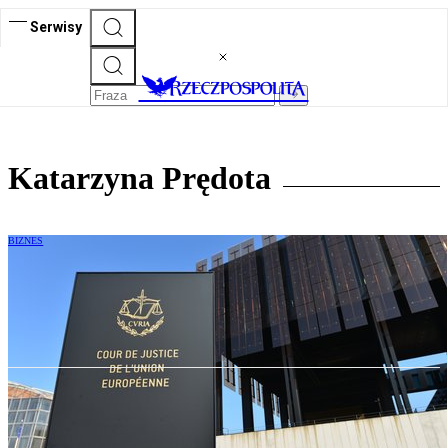
Serwisy
Katarzyna Prędota
BIZNES
TSUE: Przy zgłoszeniu znaku
towarowego liczy się intencja