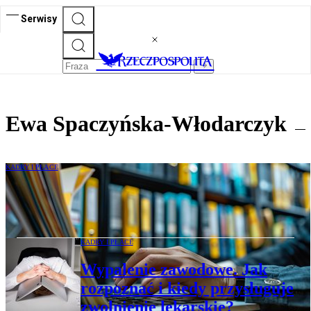
Serwisy
Ewa Spaczyńska-Włodarczyk
KADRY I PŁACE
Czy warto zdecydować się na e-teczkę
kadrową?
KADRY I PŁACE
Wypalenie zawodowe. Jak
rozpoznać i kiedy przysługuje
zwolnienie lekarskie?