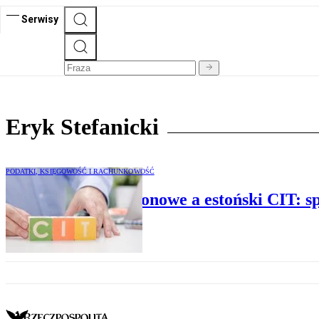
Serwisy
Eryk Stefanicki
PODATKI, KSIĘGOWOŚĆ I RACHUNKOWOŚĆ
Obligacje zerokuponowe a estoński CIT: s