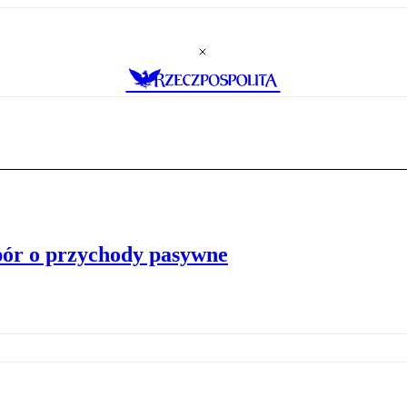
pór o przychody pasywne