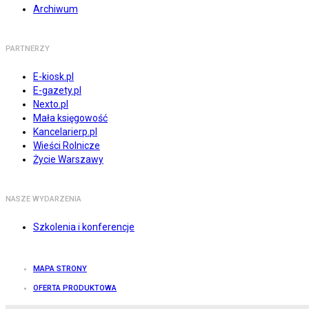
Archiwum
PARTNERZY
E-kiosk.pl
E-gazety.pl
Nexto.pl
Mała księgowość
Kancelarierp.pl
Wieści Rolnicze
Życie Warszawy
NASZE WYDARZENIA
Szkolenia i konferencje
MAPA STRONY
OFERTA PRODUKTOWA