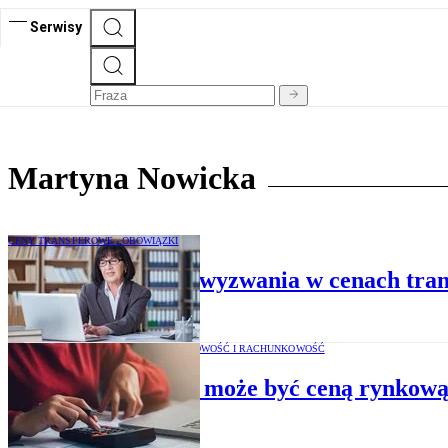
Serwisy
Martyna Nowicka
CENY TRANSFEROWE - OBOWIĄZKI
Nowy rok to nowe wyzwania w cenach tra
PODATKI, KSIĘGOWOŚĆ I RACHUNKOWOŚĆ
Czy 0 zł może być ceną rynkow