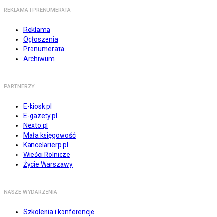
REKLAMA I PRENUMERATA
Reklama
Ogłoszenia
Prenumerata
Archiwum
PARTNERZY
E-kiosk.pl
E-gazety.pl
Nexto.pl
Mała księgowość
Kancelarierp.pl
Wieści Rolnicze
Życie Warszawy
NASZE WYDARZENIA
Szkolenia i konferencje