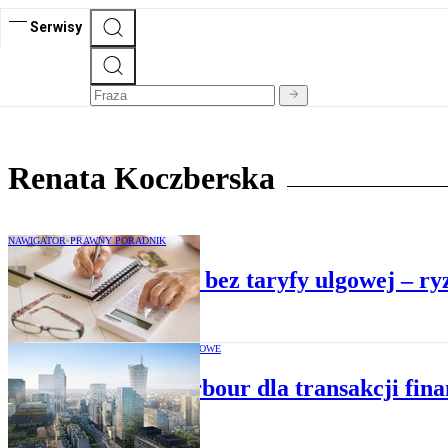
Serwisy
Renata Koczberska
NAWIGATOR PRAWNY PORADNIK
Wiążące polecenia bez taryfy ulgowej – 
CENY TRANSFEROWE
Safe harbour dla transakcji fin