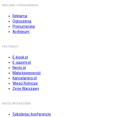
REKLAMA I PRENUMERATA
Reklama
Ogłoszenia
Prenumerata
Archiwum
PARTNERZY
E-kiosk.pl
E-gazety.pl
Nexto.pl
Mała księgowość
Kancelarierp.pl
Wieści Rolnicze
Życie Warszawy
NASZE WYDARZENIA
Szkolenia i konferencje