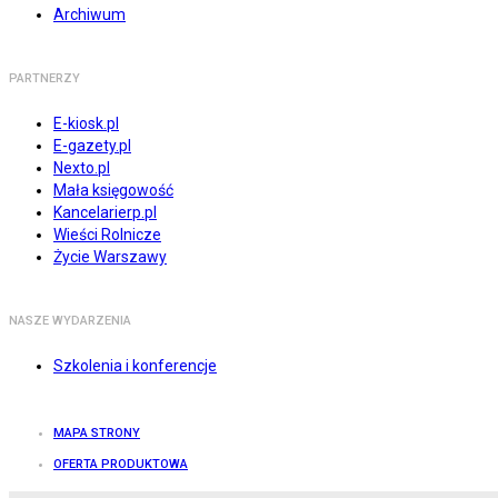
Archiwum
PARTNERZY
E-kiosk.pl
E-gazety.pl
Nexto.pl
Mała księgowość
Kancelarierp.pl
Wieści Rolnicze
Życie Warszawy
NASZE WYDARZENIA
Szkolenia i konferencje
MAPA STRONY
OFERTA PRODUKTOWA