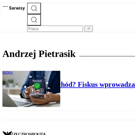
Serwisy
Andrzej Pietrasik
BIZNES
Darowizna czy dochód? Fiskus wprowadza 