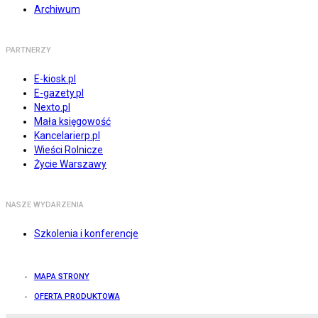
Archiwum
PARTNERZY
E-kiosk.pl
E-gazety.pl
Nexto.pl
Mała księgowość
Kancelarierp.pl
Wieści Rolnicze
Życie Warszawy
NASZE WYDARZENIA
Szkolenia i konferencje
MAPA STRONY
OFERTA PRODUKTOWA