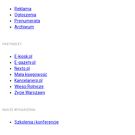
Reklama
Ogłoszenia
Prenumerata
Archiwum
PARTNERZY
E-kiosk.pl
E-gazety.pl
Nexto.pl
Mała księgowość
Kancelarierp.pl
Wieści Rolnicze
Życie Warszawy
NASZE WYDARZENIA
Szkolenia i konferencje