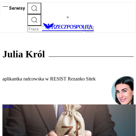
Serwisy
Julia Król
aplikantka radcowska w RESIST Rezanko Sitek
BIZNES
Postępowanie egzekucyjne przeciwko
spadkobiercom zmarłego dłużnika