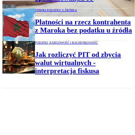
STAWKI PODATKU U ŹRÓDŁA
Płatności na rzecz kontrahenta
z Maroka bez podatku u źródła
PODATKI, KSIĘGOWOŚĆ I RACHUNKOWOŚĆ
Jak rozliczyć PIT od zbycia
walut wirtualnych -
interpretacja fiskusa