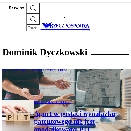
Serwisy
Dominik Dyczkowski
PIT - KOSZTY UZYSKANIA PRZYCHODU I ULGI
Projektowanie instalacji automatyki
budynkowej jest działalnością twórczą
PIT - ŹRÓDŁA PRZYCHODU
Aport w postaci wynalazku
patentowego nie jest
opodatkowany PIT