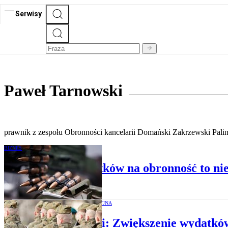
Serwisy
Paweł Tarnowski
prawnik z zespołu Obronności kancelarii Domański Zakrzewski Pali
BIZNES
Zwiększenie wydatków na obronność to nie
RADA LEGISLACYJNA
Eksperci: Zwiększenie wydatków