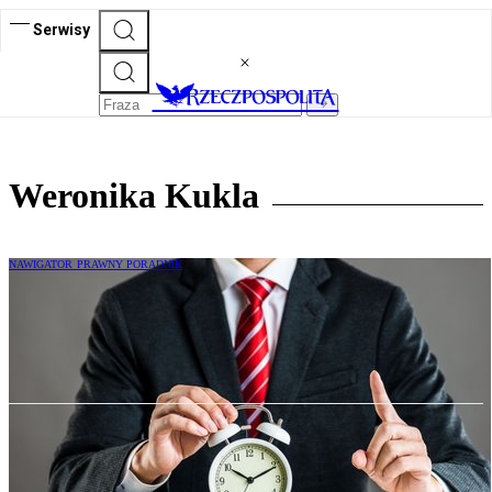
Serwisy
Weronika Kukla
NAWIGATOR PRAWNY PORADNIK
Na ile układ chroni przed osobistą
odpowiedzialnością za długi spółki