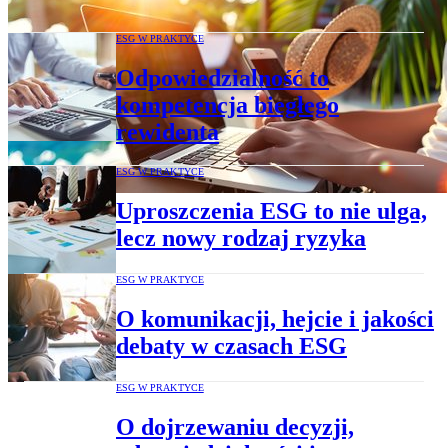
ESG W PRAKTYCE
Odpowiedzialność to
kompetencja biegłego
rewidenta
ESG W PRAKTYCE
Uproszczenia ESG to nie ulga,
lecz nowy rodzaj ryzyka
ESG W PRAKTYCE
O komunikacji, hejcie i jakości
debaty w czasach ESG
ESG W PRAKTYCE
O dojrzewaniu decyzji,