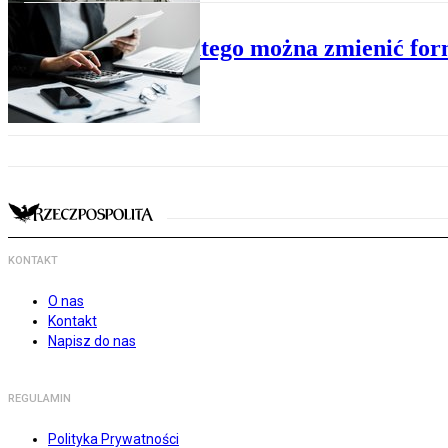
BIZNES
Do 20 lutego można zmienić fo
KONTAKT
O nas
Kontakt
Napisz do nas
REGULAMIN
Polityka Prywatności