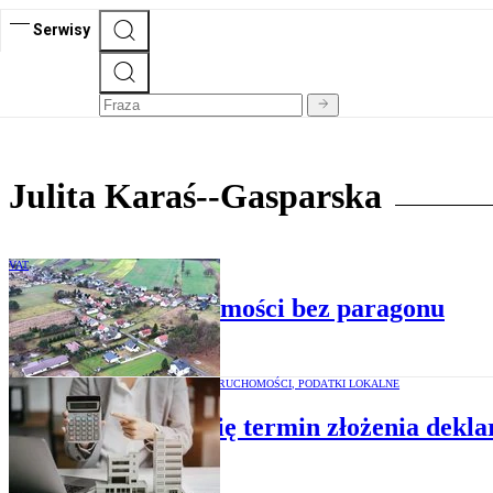
Serwisy
Julita Karaś--Gasparska
VAT
Sprzedaż nieruchomości bez paragonu
PODATEK OD NIERUCHOMOŚCI, PODATKI LOKALNE
Zbliża się termin złożenia dekl