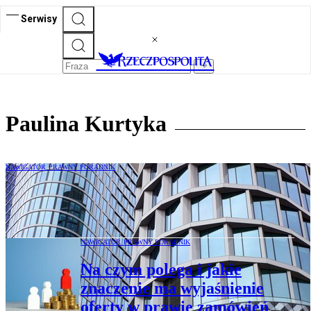
Serwisy
Paulina Kurtyka
NAWIGATOR PRAWNY PORADNIK
Odwołania, gdy oferta została wybrana
jako jedna z najkorzystniejszych
NAWIGATOR PRAWNY PORADNIK
Na czym polega i jakie
znaczenie ma wyjaśnienie
oferty w prawie zamówień