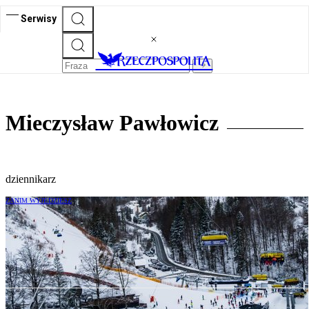
Serwisy
Mieczysław Pawłowicz
dziennikarz
ZANIM WYJEDZIESZ
Początek ferii. Ile narciarze zapłacą na
stokach?