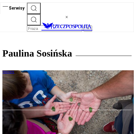
Serwisy
Paulina Sosińska
TRENDY
Dzieciństwo w trybie offline. O roli
zabawy i realnych relacji w cyfrowej erze