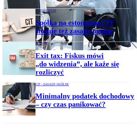
ESTOŃSKI CIT
Spółka na estońskim CIT
stosuje też zasady ogólne
PODATKI
Exit tax: Fiskus mówi
„do widzenia”, ale każe się
rozliczyć
CIT - ZASADY OGÓLNE
Minimalny podatek dochodowy
– czy czas panikować?