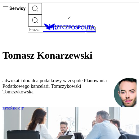
Serwisy
Tomasz Konarzewski
adwokat i doradca podatkowy w zespole Planowania
Podatkowego kancelarii Tomczykowski
Tomczykowska
ESTOŃSKI CIT
Spółka z o.o. czy komandytowa – która
lepiej chroni wspólników i pozwala
rozwijać biznes