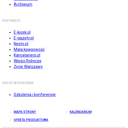
Archiwum
PARTNERZY
E-kiosk.pl
E-gazety.pl
Nexto.pl
Mała księgowość
Kancelarierp.pl
Wieści Rolnicze
Życie Warszawy
NASZE WYDARZENIA
Szkolenia i konferencje
MAPA STRONY
KALENDARIUM
OFERTA PRODUKTOWA