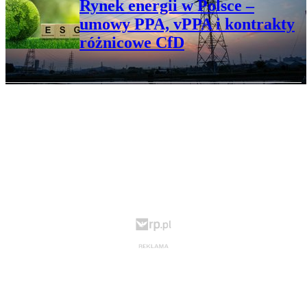
Rynek energii w Polsce –
umowy PPA, vPPA i kontrakty
różnicowe CfD