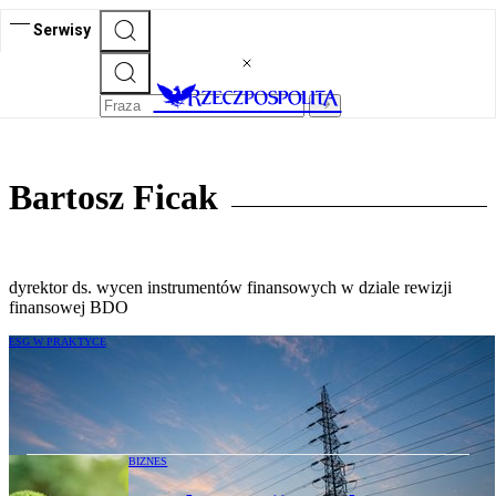
Serwisy
Bartosz Ficak
dyrektor ds. wycen instrumentów finansowych w dziale rewizji
finansowej BDO
ESG W PRAKTYCE
Emisyjność budynków a ryzyko
BIZNES