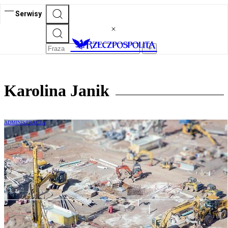
Serwisy
Karolina Janik
ADMINISTRACJA
Przygotowanie do waloryzacji
wynagrodzenia na podstawie umowy o
roboty budowlane