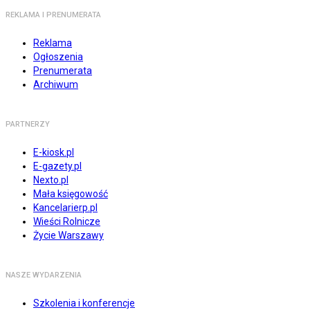
REKLAMA I PRENUMERATA
Reklama
Ogłoszenia
Prenumerata
Archiwum
PARTNERZY
E-kiosk.pl
E-gazety.pl
Nexto.pl
Mała księgowość
Kancelarierp.pl
Wieści Rolnicze
Życie Warszawy
NASZE WYDARZENIA
Szkolenia i konferencje