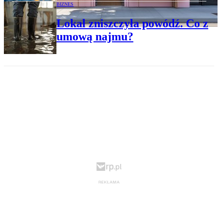
BIZNES
Lokal zniszczyła powódź. Co z
umową najmu?