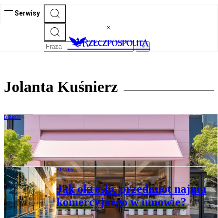
Serwisy
Jolanta Kuśnierz
BIZNES
Prawa i obowiązki stron najmu
komercyjnego
BIZNES
Jak określić przedmiot najmu
komercyjnego w umowie?