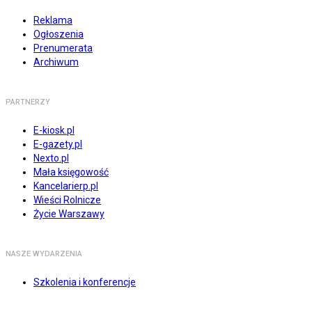
Reklama
Ogłoszenia
Prenumerata
Archiwum
PARTNERZY
E-kiosk.pl
E-gazety.pl
Nexto.pl
Mała księgowość
Kancelarierp.pl
Wieści Rolnicze
Życie Warszawy
NASZE WYDARZENIA
Szkolenia i konferencje