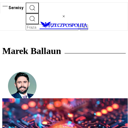
Serwisy
Marek Ballaun
BIZNES
Czy należy bać się kontroli PUODO?