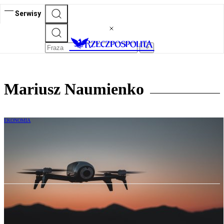
Serwisy
Mariusz Naumienko
EKONOMIA
Nie straszmy dronami