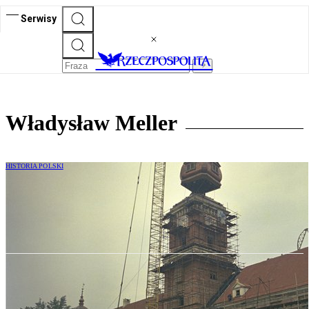
Serwisy
Władysław Meller
HISTORIA POLSKI
50 lat temu Zamek Królewski
w Warszawie ożył!