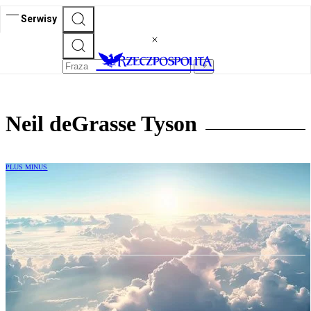
Serwisy
Neil deGrasse Tyson
PLUS MINUS
Prawda i piękno. Estetyka w życiu
i w kosmosie