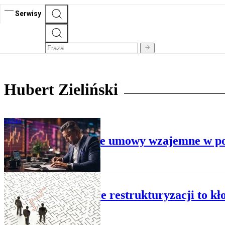
Serwisy
Hubert Zieliński
BIZNES
Jak są wykonywane umowy wzajemne w po
BIZNES
Otwarcie restrukturyzacji to kło