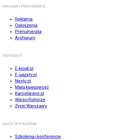
REKLAMA I PRENUMERATA
Reklama
Ogłoszenia
Prenumerata
Archiwum
PARTNERZY
E-kiosk.pl
E-gazety.pl
Nexto.pl
Mała księgowość
Kancelarierp.pl
Wieści Rolnicze
Życie Warszawy
NASZE WYDARZENIA
Szkolenia i konferencje