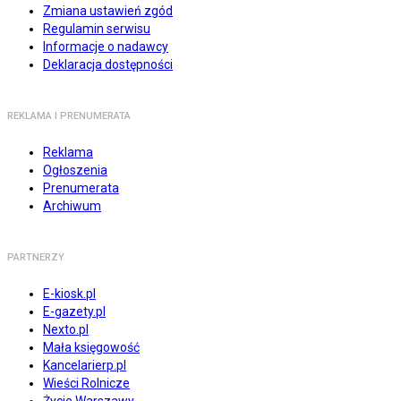
Zmiana ustawień zgód
Regulamin serwisu
Informacje o nadawcy
Deklaracja dostępności
REKLAMA I PRENUMERATA
Reklama
Ogłoszenia
Prenumerata
Archiwum
PARTNERZY
E-kiosk.pl
E-gazety.pl
Nexto.pl
Mała księgowość
Kancelarierp.pl
Wieści Rolnicze
Życie Warszawy