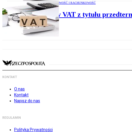
PODATKI, KSIĘGOWOŚĆ I RACHUNKOWOŚĆ
Skutki w VAT z tytułu przedte
KONTAKT
O nas
Kontakt
Napisz do nas
REGULAMIN
Polityka Prywatności