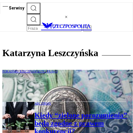
Serwisy
Katarzyna Leszczyńska
PORADNIKI RZECZPOSPOLITEJ PRAWO
Wakacje składkowe: Nowa ulga dla
przedsiębiorców od listopada
ABC FIRMY
Kiedy “zielone porozumienia”
będą zgodne z prawem
konkurencji?