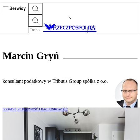
Serwisy
Marcin Gryń
konsultant podatkowy w Tributis Group spółka z o.o.
PODATKI, KSIĘGOWOŚĆ I RACHUNKOWOŚĆ
Jaka stawka VAT na sprzedaż mieszkania
z wyposażeniem