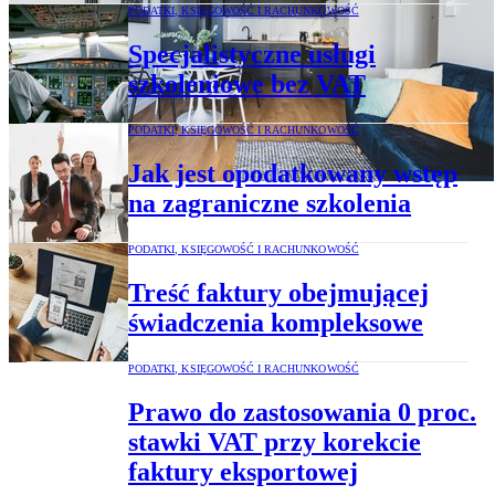
PODATKI, KSIĘGOWOŚĆ I RACHUNKOWOŚĆ
Specjalistyczne usługi
szkoleniowe bez VAT
PODATKI, KSIĘGOWOŚĆ I RACHUNKOWOŚĆ
Jak jest opodatkowany wstęp
na zagraniczne szkolenia
PODATKI, KSIĘGOWOŚĆ I RACHUNKOWOŚĆ
Treść faktury obejmującej
świadczenia kompleksowe
PODATKI, KSIĘGOWOŚĆ I RACHUNKOWOŚĆ
Prawo do zastosowania 0 proc.
stawki VAT przy korekcie
faktury eksportowej