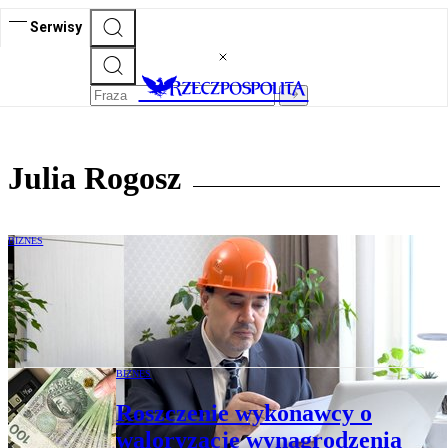
Serwisy
Julia Rogosz
BIZNES
Kiedy siła wyższa zwalnia
z odpowiedzialności za niewykonanie
zobowiązania
BIZNES
Roszczenie wykonawcy o
waloryzację wynagrodzenia