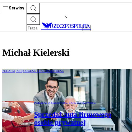
Serwisy
Michał Kielerski
PODATKI, KSIĘGOWOŚĆ I RACHUNKOWOŚĆ
Fundacje rodzinne okiem praktyka
PODATKI, KSIĘGOWOŚĆ I RACHUNKOWOŚĆ
Sprzedaż auta firmowego
osobie prywatnej