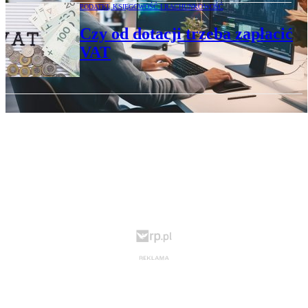
PODATKI, KSIĘGOWOŚĆ I RACHUNKOWOŚĆ
Czy od dotacji trzeba zapłacić
VAT