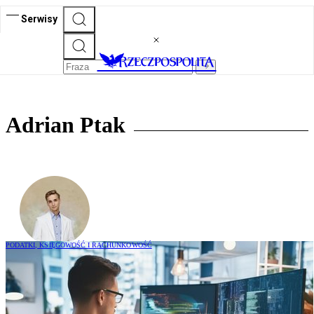
Serwisy
Adrian Ptak
PODATKI, KSIĘGOWOŚĆ I RACHUNKOWOŚĆ
Opodatkowanie eksportu usług
informatycznych