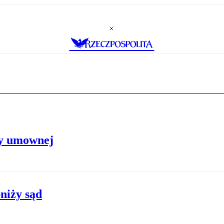
ry umownej
niży sąd