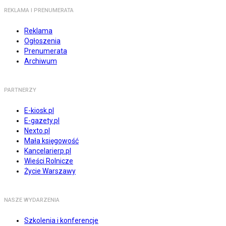
REKLAMA I PRENUMERATA
Reklama
Ogłoszenia
Prenumerata
Archiwum
PARTNERZY
E-kiosk.pl
E-gazety.pl
Nexto.pl
Mała księgowość
Kancelarierp.pl
Wieści Rolnicze
Życie Warszawy
NASZE WYDARZENIA
Szkolenia i konferencje