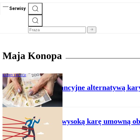
Serwisy
Maja Konopa
KADRY I PŁACE
Świadczenie gwarancyjne alternatywą ka
KADRY I PŁACE
Rażąco wysoką karę umowną ob