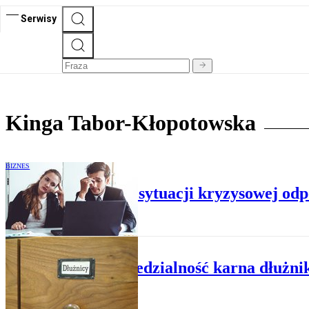
Serwisy
Kinga Tabor-Kłopotowska
BIZNES
Za brak działań w sytuacji kryzysowej od
BIZNES
Odpowiedzialność karna dłużnik