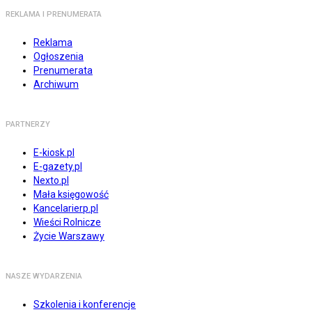
REKLAMA I PRENUMERATA
Reklama
Ogłoszenia
Prenumerata
Archiwum
PARTNERZY
E-kiosk.pl
E-gazety.pl
Nexto.pl
Mała księgowość
Kancelarierp.pl
Wieści Rolnicze
Życie Warszawy
NASZE WYDARZENIA
Szkolenia i konferencje