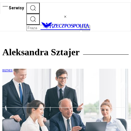
Serwisy
Aleksandra Sztajer
BIZNES
Fundacja rodzinna sposobem na zmiany
pokoleniowe w firmie