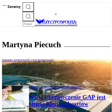
Serwisy
Martyna Piecuch
PODATKI, KSIĘGOWOŚĆ I RACHUNKOWOŚĆ
Zużycie budowli nie wpływa na wysokość
podatku od nieruchomości
PODATKI, KSIĘGOWOŚĆ I RACHUNKOWOŚĆ
NSA: Ubezpieczenie GAP jest
objęte limitem kosztów