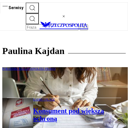
Serwisy
Paulina Kajdan
PORADNIKI RZECZPOSPOLITEJ PRAWO
Zwiększy się dostęp do zamówień
publicznych
KADRY I PŁACE
Konsument pod większą
ochroną