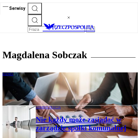
Serwisy
Magdalena Sobczak
BIZNES
Skutki naruszenia przez członka zarządu
obowiązku sprawozdawczego
ADMINISTRACJA
Nie każdy może zasiadać w
zarządzie spółki komunalnej