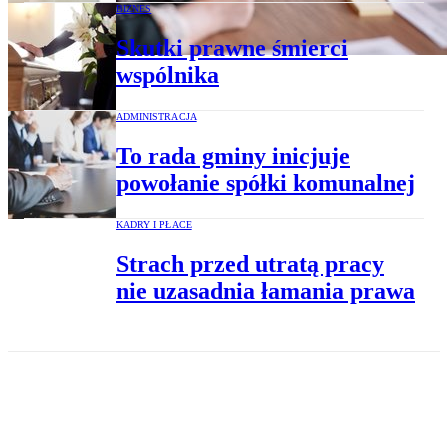
BIZNES
Skutki prawne śmierci
wspólnika
ADMINISTRACJA
To rada gminy inicjuje
powołanie spółki komunalnej
KADRY I PŁACE
Strach przed utratą pracy
nie uzasadnia łamania prawa