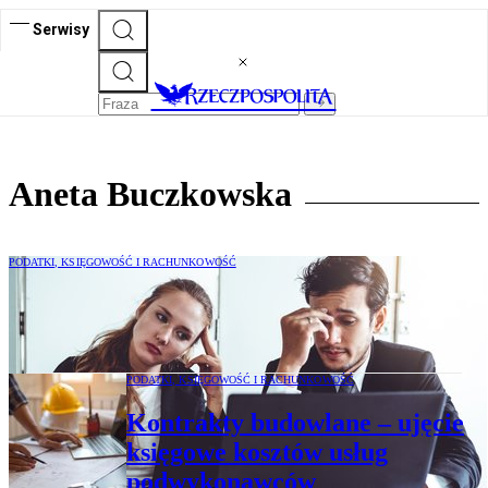
Serwisy
Aneta Buczkowska
PODATKI, KSIĘGOWOŚĆ I RACHUNKOWOŚĆ
Modele prognozowania upadłości
przedsiębiorstw
PODATKI, KSIĘGOWOŚĆ I RACHUNKOWOŚĆ
Kontrakty budowlane – ujęcie
księgowe kosztów usług
podwykonawców