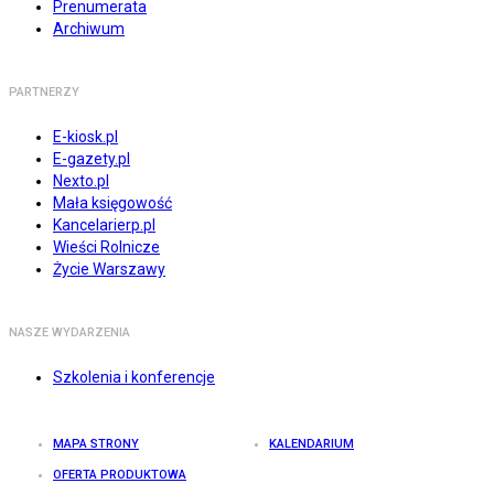
Prenumerata
Archiwum
PARTNERZY
E-kiosk.pl
E-gazety.pl
Nexto.pl
Mała księgowość
Kancelarierp.pl
Wieści Rolnicze
Życie Warszawy
NASZE WYDARZENIA
Szkolenia i konferencje
MAPA STRONY
KALENDARIUM
OFERTA PRODUKTOWA