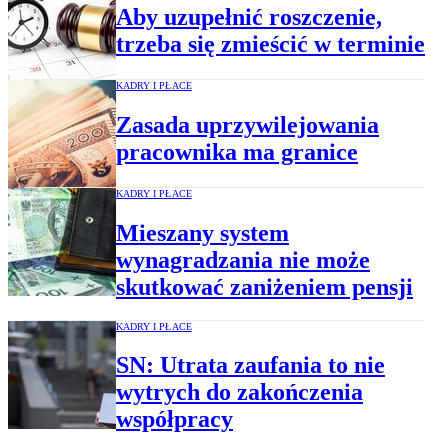
Aby uzupełnić roszczenie,
trzeba się zmieścić w terminie
KADRY I PŁACE
Zasada uprzywilejowania
pracownika ma granice
KADRY I PŁACE
Mieszany system
wynagradzania nie może
skutkować zaniżeniem pensji
KADRY I PŁACE
SN: Utrata zaufania to nie
wytrych do zakończenia
współpracy