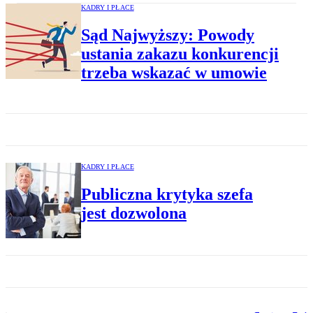
KADRY I PŁACE
Sąd Najwyższy: Powody
ustania zakazu konkurencji
trzeba wskazać w umowie
KADRY I PŁACE
Publiczna krytyka szefa
jest dozwolona