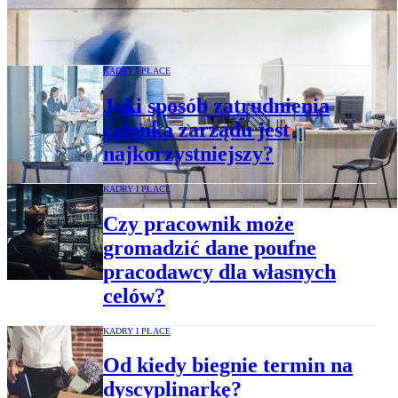
Kiedy nazwa stanowiska pracy ma
znaczenie?
KADRY I PŁACE
Jaki sposób zatrudnienia
członka zarządu jest
najkorzystniejszy?
KADRY I PŁACE
Czy pracownik może
gromadzić dane poufne
pracodawcy dla własnych
celów?
KADRY I PŁACE
Od kiedy biegnie termin na
dyscyplinarkę?