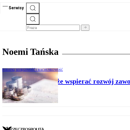
Serwisy
Noemi Tańska
PODATKI, KSIĘGOWOŚĆ I RACHUNKOWOŚĆ
Jak mentoring może wspierać rozwój zaw