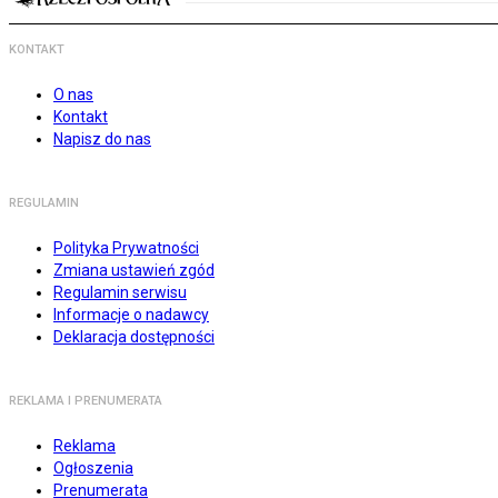
KONTAKT
O nas
Kontakt
Napisz do nas
REGULAMIN
Polityka Prywatności
Zmiana ustawień zgód
Regulamin serwisu
Informacje o nadawcy
Deklaracja dostępności
REKLAMA I PRENUMERATA
Reklama
Ogłoszenia
Prenumerata