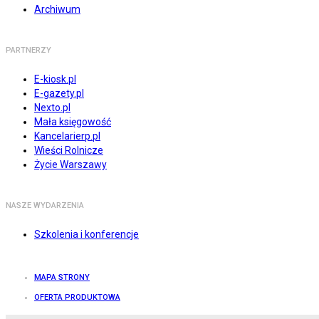
Archiwum
PARTNERZY
E-kiosk.pl
E-gazety.pl
Nexto.pl
Mała księgowość
Kancelarierp.pl
Wieści Rolnicze
Życie Warszawy
NASZE WYDARZENIA
Szkolenia i konferencje
MAPA STRONY
OFERTA PRODUKTOWA