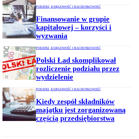
PODATKI, KSIĘGOWOŚĆ I RACHUNKOWOŚĆ
Finansowanie w grupie
kapitałowej – korzyści i
wyzwania
PODATKI, KSIĘGOWOŚĆ I RACHUNKOWOŚĆ
Polski Ład skomplikował
rozliczenie podziału przez
wydzielenie
PODATKI, KSIĘGOWOŚĆ I RACHUNKOWOŚĆ
Kiedy zespół składników
majątku jest zorganizowaną
częścią przedsiębiorstwa