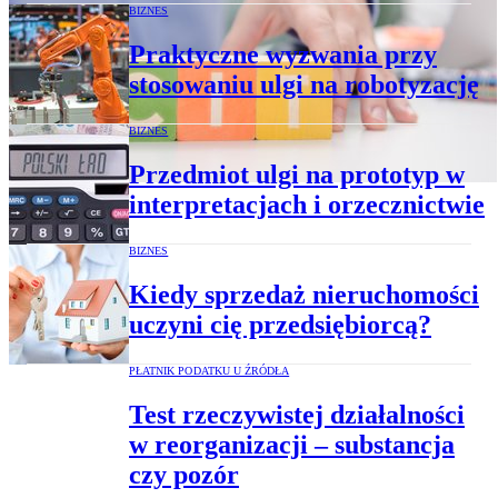
BIZNES
Praktyczne wyzwania przy
stosowaniu ulgi na robotyzację
BIZNES
Przedmiot ulgi na prototyp w
interpretacjach i orzecznictwie
BIZNES
Kiedy sprzedaż nieruchomości
uczyni cię przedsiębiorcą?
PŁATNIK PODATKU U ŹRÓDŁA
Test rzeczywistej działalności
w reorganizacji – substancja
czy pozór