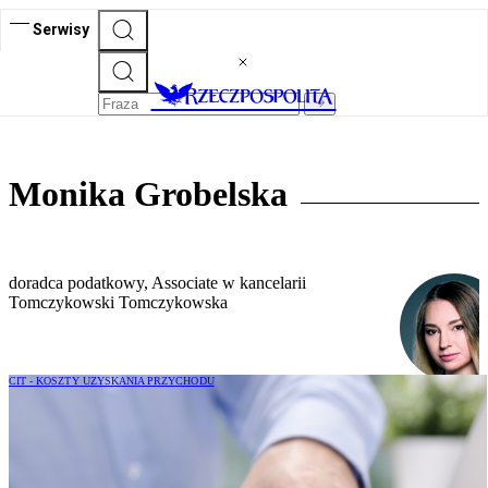
Serwisy
Monika Grobelska
doradca podatkowy, Associate w kancelarii
Tomczykowski Tomczykowska
CIT - KOSZTY UZYSKANIA PRZYCHODU
Cienka kapitalizacja – czym jest i jak się
z nią zmierzyć