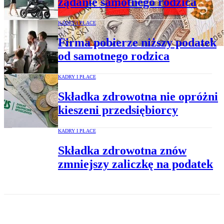
żądanie samotnego rodzica
KADRY I PŁACE
Firma pobierze niższy podatek
od samotnego rodzica
KADRY I PŁACE
Składka zdrowotna nie opróżni
kieszeni przedsiębiorcy
KADRY I PŁACE
Składka zdrowotna znów
zmniejszy zaliczkę na podatek