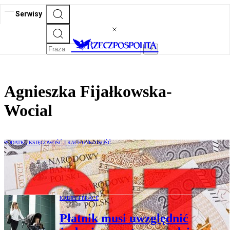
Serwisy
Agnieszka Fijałkowska-
Wocial
PODATKI, KSIĘGOWOŚĆ I RACHUNKOWOŚĆ
Podatku od przekształcenia da się
uniknąć
KADRY I PŁACE
Płatnik musi uwzględnić