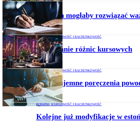
ADMINISTRACJA
Uchwała mogłaby rozwiązać wa
PODATKI, KSIĘGOWOŚĆ I RACHUNKOWOŚĆ
Rozliczanie różnic kursowych
PODATKI, KSIĘGOWOŚĆ I RACHUNKOWOŚĆ
Czy wzajemne poręczenia powo
PODATKI, KSIĘGOWOŚĆ I RACHUNKOWOŚĆ
Kolejne już modyfikacje w esto