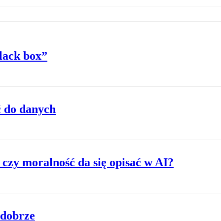
lack box”
ć do danych
czy moralność da się opisać w AI?
edobrze