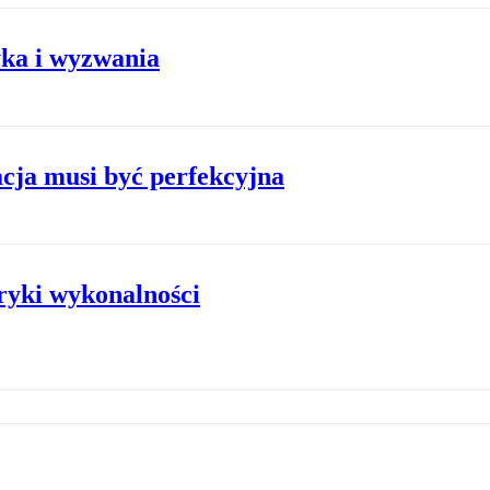
yka i wyzwania
cja musi być perfekcyjna
tryki wykonalności