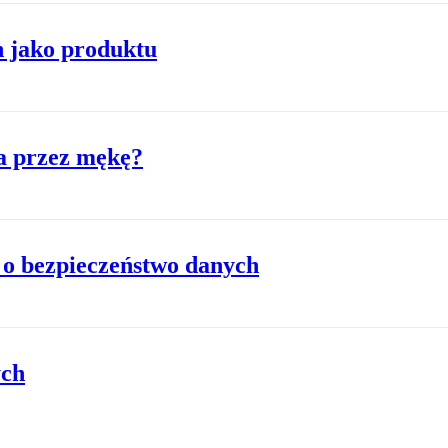
h jako produktu
a przez mękę?
ć o bezpieczeństwo danych
ych