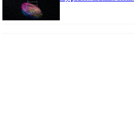
BIZNES
(D)oceńmy także czarny scenari
BIZNES
Jak określić zakres wymogów dl
BIZNES
Co trzeba wiedzieć o cyklu życi