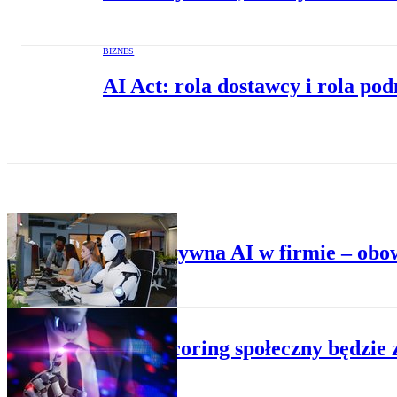
BIZNES
AI Act: rola dostawcy i rola po
BIZNES
Generatywna AI w firmie – obo
BIZNES
Kiedy scoring społeczny będzie