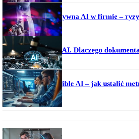
BIZNES
Generatywna AI w firmie – ryz
BIZNES
Projekt AI. Dlaczego dokumenta
BIZNES
Responsible AI – jak ustalić me
BIZNES