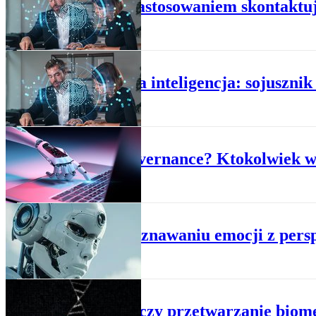
Przed zastosowaniem skontaktuj s
BIZNES
Sztuczna inteligencja: sojuszni
BIZNES
Data governance? Ktokolwiek wi
BIZNES
O rozpoznawaniu emocji z pers
BIZNES
AI Act: czy przetwarzanie biom