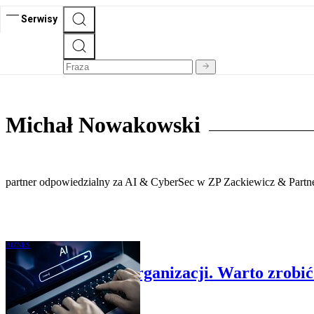
Serwisy
Michał Nowakowski
partner odpowiedzialny za AI & CyberSec w ZP Zackiewicz & Part
BIZNES
Stosowanie AI w organizacji. Warto zrobić 