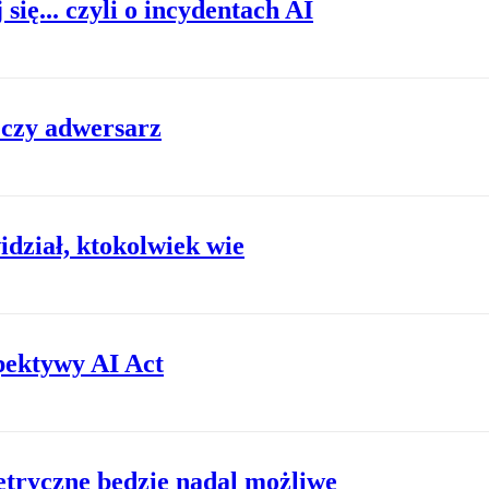
ię... czyli o incydentach AI
k czy adwersarz
dział, ktokolwiek wie
pektywy AI Act
etryczne będzie nadal możliwe